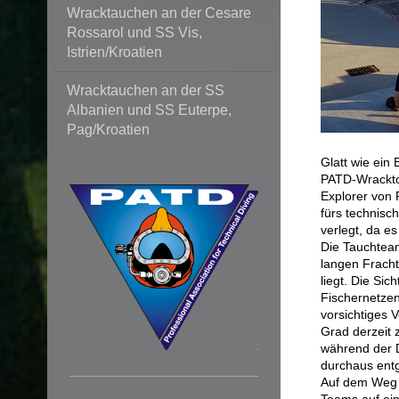
Wracktauchen an der Cesare
Rossarol und SS Vis,
Istrien/Kroatien
Wracktauchen an der SS
Albanien und SS Euterpe,
Pag/Kroatien
Glatt wie ein
PATD-Wracktou
Explorer von 
fürs technisc
verlegt, da es
Die Tauchtea
langen Frachte
liegt. Die Si
Fischernetzen
vorsichtiges 
Grad derzeit
während der 
durchaus ent
Auf dem Weg z