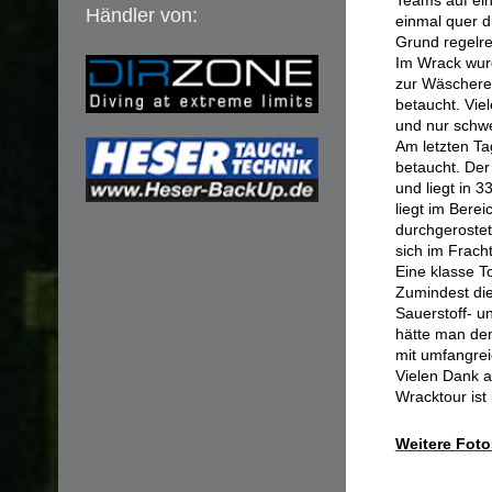
Teams auf ein
Händler von:
einmal quer du
Grund regelre
Im Wrack wurd
zur Wäschere
betaucht. Vie
und nur schwe
Am letzten T
betaucht. De
und liegt in 
liegt im Bere
durchgerostet
sich im Frac
Eine klasse To
Zumindest die
Sauerstoff- u
hätte man den
mit umfangre
Vielen Dank a
Wracktour ist
Weitere Foto