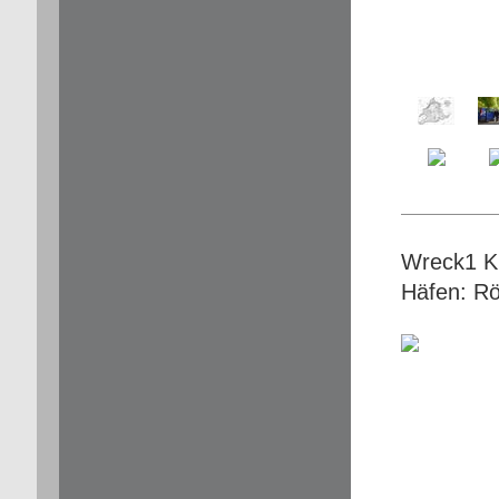
Wreck1 Ku
Häfen: Rö