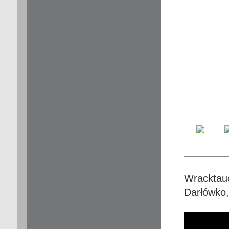
Wracktauc
Darłówko,