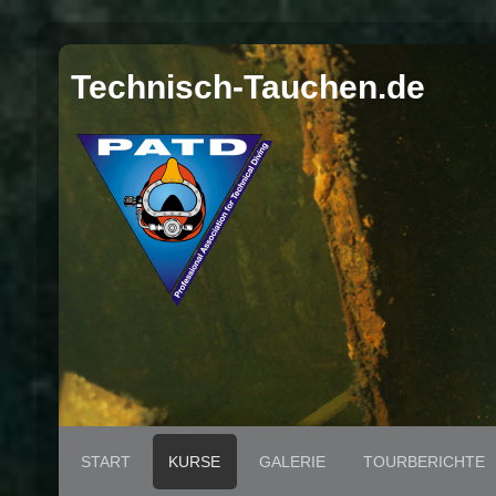
Technisch-Tauchen.de
START
KURSE
GALERIE
TOURBERICHTE