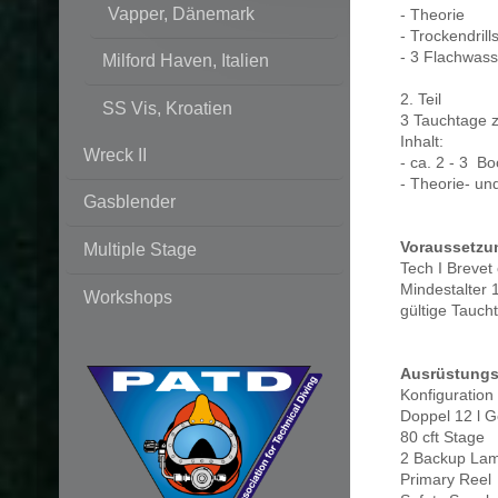
Vapper, Dänemark
- Theorie
- Trockendrill
- 3 Flachwas
Milford Haven, Italien
2. Teil
SS Vis, Kroatien
3 Tauchtage z
Inhalt:
Wreck II
- ca. 2 - 3 B
- Theorie- un
Gasblender
Voraussetzu
Multiple Stage
Tech I Brevet
Mindestalter 
Workshops
gültige Tauch
Ausrüstungs
Konfiguration
Doppel 12 l G
80 cft Stage
2 Backup La
Primary Reel