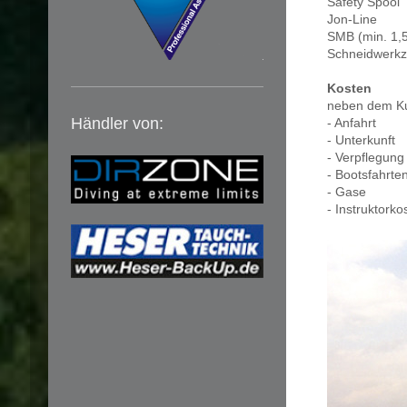
Safety Spool
Jon-Line
SMB (min. 1,5
Schneidwerkz
Kosten
neben dem Ku
Händler von:
- Anfahrt
- Unterkunft
- Verpflegung
- Bootsfahrte
- Gase
- Instruktorko