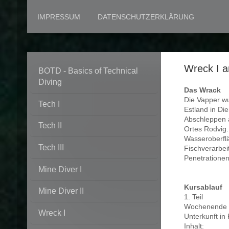
IMPRESSUM
DATENSCHUTZERKLÄRUNG
Wreck I a
BOTD - Basics of Technical
Diving
Das Wrack
Die Vapper wur
Tech I
Estland in Di
Abschleppen a
Tech II
Ortes Rodvig.
Wasseroberfl
Tech III
Fischverarbei
Penetrationen
Mine Diver I
Kursablauf
Mine Diver II
1. Teil
Wochenende 
Wreck I
Unterkunft in
Inhalt: