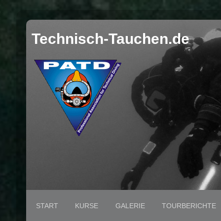
Technisch-Tauchen.de
START
KURSE
GALERIE
TOURBERICHTE